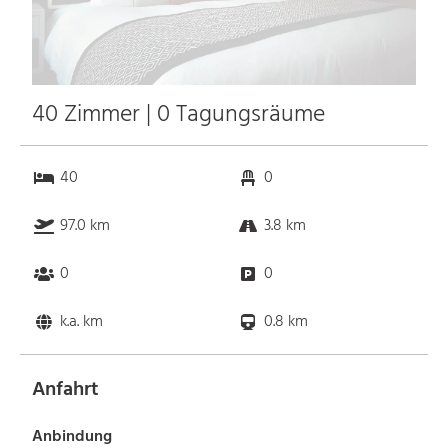
40 Zimmer | 0 Tagungsräume
40
0
97.0 km
3.8 km
0
0
k.a. km
0.8 km
Anfahrt
Anbindung