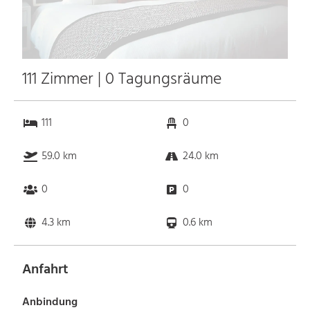
111 Zimmer | 0 Tagungsräume
111
0
59.0 km
24.0 km
0
0
4.3 km
0.6 km
Anfahrt
Anbindung