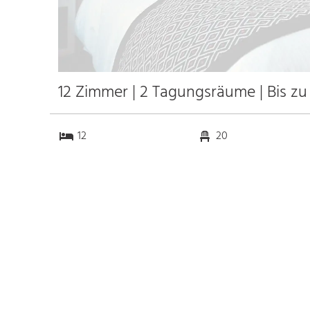
12 Zimmer | 2 Tagungsräume | Bis z
12
20
2
0
Anfahrt
Anbindung
Autobahn A 95
19.3 km
Bahnhof Bhf.
0.6 km
Unterammergau
85.9 km