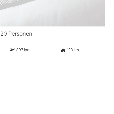
u 20 Personen
80.7 km
19.3 km
85.9 km
0.6 km
Bus
k.a. Gehminuten
Straßenbahn
k.a. Gehminuten
S-Bahn
k.a. Gehminuten