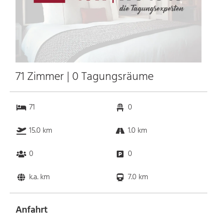
71 Zimmer | 0 Tagungsräume
71
0
15.0 km
1.0 km
0
0
k.a. km
7.0 km
Anfahrt