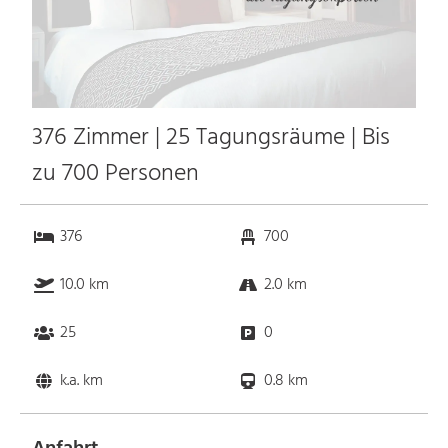
376 Zimmer | 25 Tagungsräume | Bis
zu 700 Personen
376
700
10.0 km
2.0 km
25
0
k.a. km
0.8 km