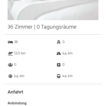
36 Zimmer | 0 Tagungsräume
36
0
12.0 km
k.a. km
0
0
k.a. km
k.a. km
Anfahrt
Anbindung