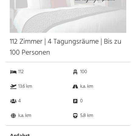
112 Zimmer | 4 Tagungsräume | Bis zu
100 Personen
112
100
13.6 km
k.a. km
4
0
k.a. km
5.8 km