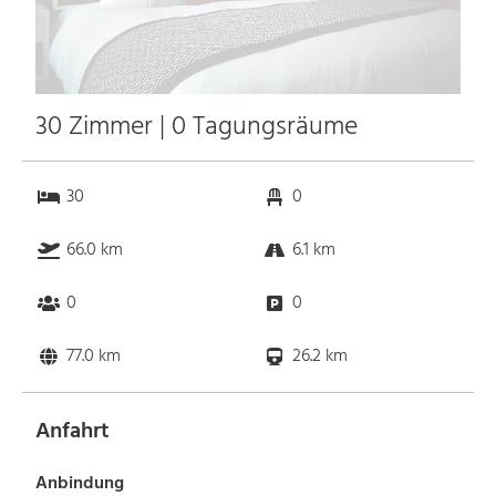
30 Zimmer | 0 Tagungsräume
30
0
66.0 km
6.1 km
0
0
77.0 km
26.2 km
Anfahrt
Anbindung