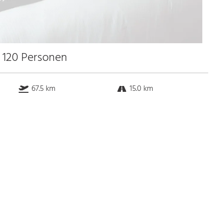
u 120 Personen
67.5 km
15.0 km
k.a. km
55.0 km
Bus
k.a. Gehminuten
Straßenbahn
k.a. Gehminuten
S-Bahn
k.a. Gehminuten
U-Bahn
k.a. Gehminuten