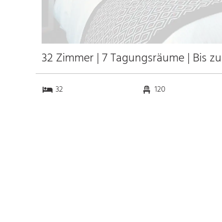
32 Zimmer | 7 Tagungsräume | Bis z
32
120
7
0
Anfahrt
Anbindung
Autobahn
15.0 km
Bahnhof Bhf. München
55.0 km
Messe
k.a. km
Flughafen München
67.5 km