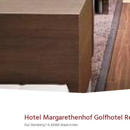
Hotel Margarethenhof Golfhotel R
Gut Steinberg 1-4, 83666 Waakirchen