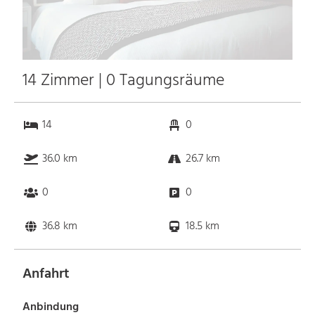
14 Zimmer | 0 Tagungsräume
14
0
36.0 km
26.7 km
0
0
36.8 km
18.5 km
Anfahrt
Anbindung