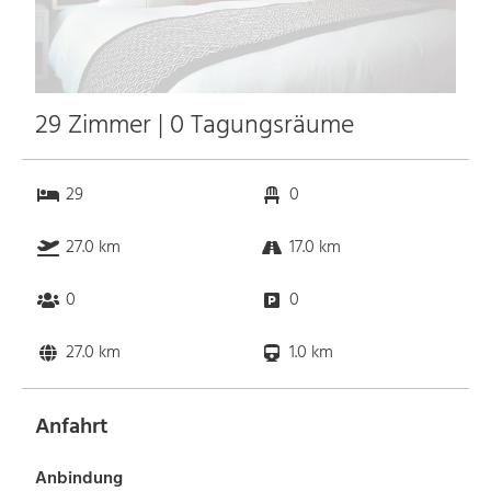
29 Zimmer | 0 Tagungsräume
29
0
27.0 km
17.0 km
0
0
27.0 km
1.0 km
Anfahrt
Anbindung