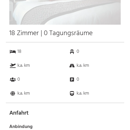
18 Zimmer | 0 Tagungsräume
18
0
k.a. km
k.a. km
0
0
k.a. km
k.a. km
Anfahrt
Anbindung