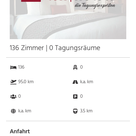
136 Zimmer | 0 Tagungsräume
136
0
95.0 km
k.a. km
0
0
k.a. km
3.5 km
Anfahrt