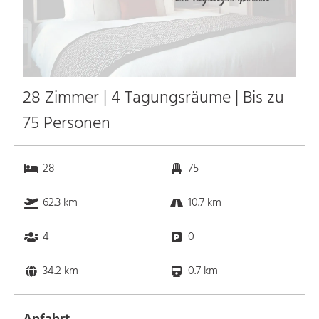
28 Zimmer | 4 Tagungsräume | Bis zu
75 Personen
28
75
62.3 km
10.7 km
4
0
34.2 km
0.7 km