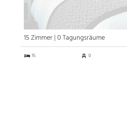
15 Zimmer | 0 Tagungsräume
15
0
0
0
Anfahrt
Anbindung
Autobahn A29
18.7 km
Bahnhof Hbf.
22.9 km
Wilhelmshaven
k.a. km