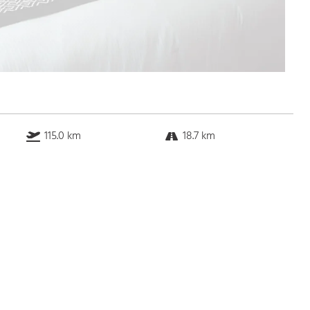
115.0 km
18.7 km
k.a. km
22.9 km
Bus
k.a. Gehminuten
Straßenbahn
k.a. Gehminuten
S-Bahn
k.a. Gehminuten