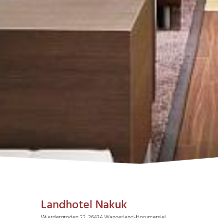
Landhotel Nakuk
Wiardergroden 22, 26434 Wangerland-Horumersiel