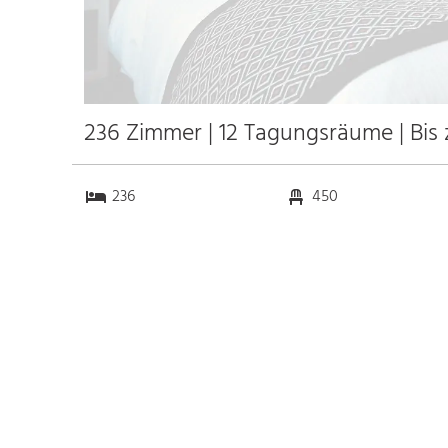
236 Zimmer | 12 Tagungsräume | Bis
236
450
12
0
Anfahrt
Anbindung
Autobahn
k.a. km
Bahnhof Warschau
6.0 km
Messe
k.a. km