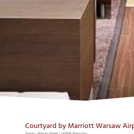
Courtyard by Marriott Warsaw Air
Zwirki i Wigury Street 1, 00906 Warschau