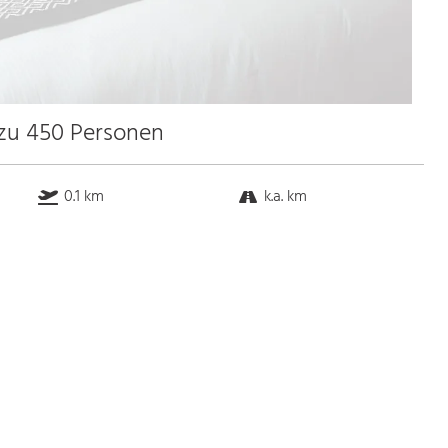
 zu 450 Personen
0.1 km
k.a. km
k.a. km
6.0 km
Bus
k.a. Gehminuten
Straßenbahn
k.a. Gehminuten
S-Bahn
k.a. Gehminuten