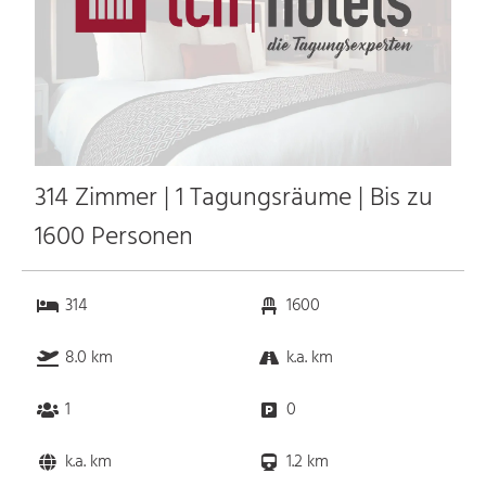
314 Zimmer | 1 Tagungsräume | Bis zu
1600 Personen
314
1600
8.0 km
k.a. km
1
0
k.a. km
1.2 km