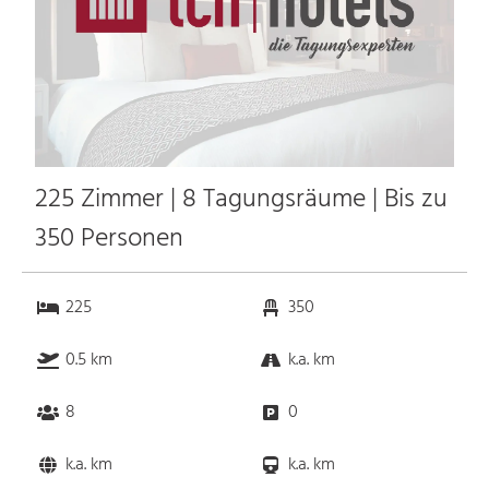
225 Zimmer | 8 Tagungsräume | Bis zu
350 Personen
225
350
0.5 km
k.a. km
8
0
k.a. km
k.a. km