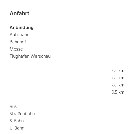
Anfahrt
Anbindung
Autobahn
Bahnhof
Messe
Flughafen Warschau
k.a. km
k.a. km
k.a. km
0.5 km
Bus
Straßenbahn
S-Bahn
U-Bahn