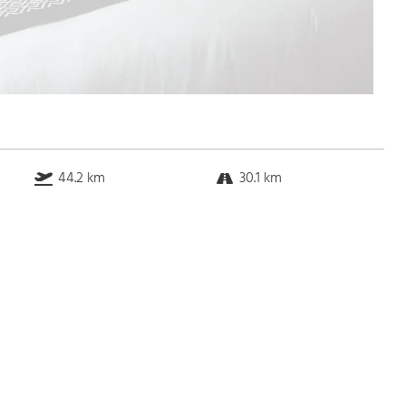
44.2 km
30.1 km
k.a. km
1.0 km
Bus
k.a. Gehminuten
Straßenbahn
k.a. Gehminuten
S-Bahn
k.a. Gehminuten