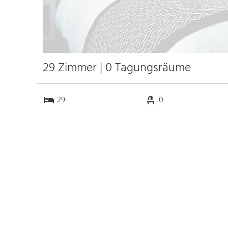
29 Zimmer | 0 Tagungsräume
29
0
0
0
Anfahrt
Anbindung
Autobahn A7
30.1 km
Bahnhof Bhf. Weißenhorn
1.0 km
Messe
k.a. km