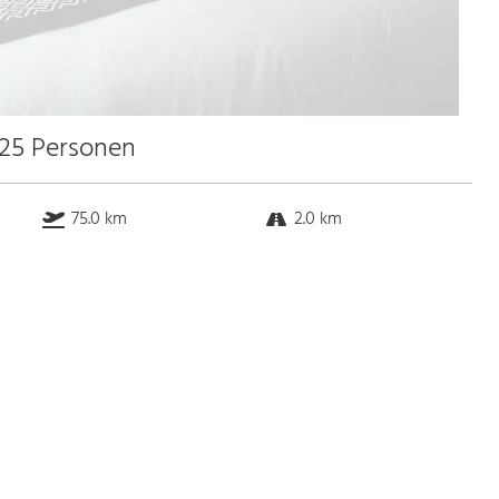
 25 Personen
75.0 km
2.0 km
77.8 km
1.2 km
Bus
k.a. Gehminuten
Straßenbahn
k.a. Gehminuten
S-Bahn
k.a. Gehminuten