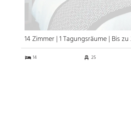
14 Zimmer | 1 Tagungsräume | Bis zu
14
25
1
0
Anfahrt
Anbindung
Autobahn A5
2.0 km
Bahnhof •IC-Bahnhof
1.2 km
Messe Frankfurt
77.8 km