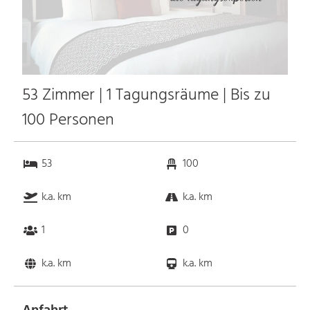
53 Zimmer | 1 Tagungsräume | Bis zu
100 Personen
53
100
k.a. km
k.a. km
1
0
k.a. km
k.a. km