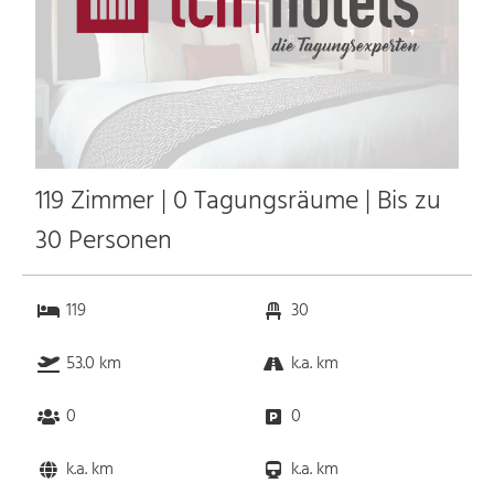
119 Zimmer | 0 Tagungsräume | Bis zu
30 Personen
119
30
53.0 km
k.a. km
0
0
k.a. km
k.a. km