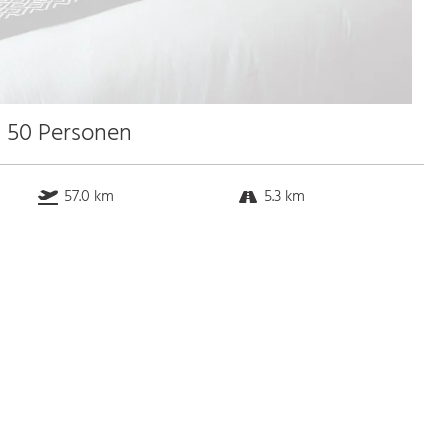
u 50 Personen
57.0 km
5.3 km
66.1 km
2.8 km
Bus
k.a. Gehminuten
Straßenbahn
k.a. Gehminuten
S-Bahn
k.a. Gehminuten