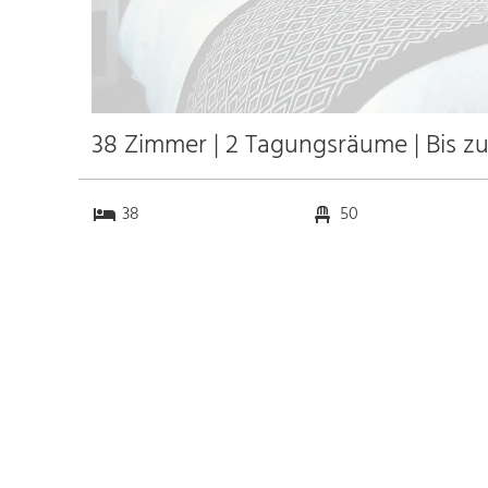
38 Zimmer | 2 Tagungsräume | Bis z
38
50
2
0
Anfahrt
Anbindung
Autobahn A45
5.3 km
Bahnhof Bhf. Wetzlar
2.8 km
Messe Frankfurt am Main
66.1 km