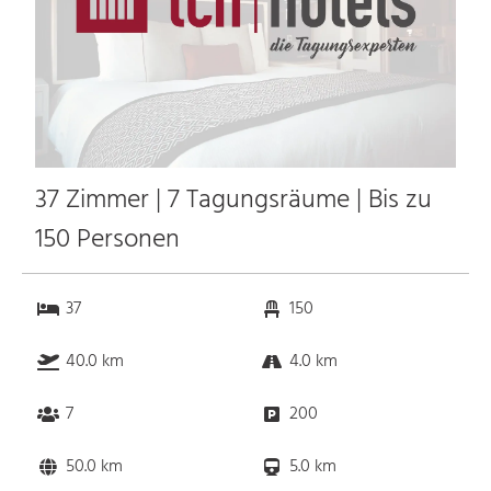
37 Zimmer | 7 Tagungsräume | Bis zu
150 Personen
37
150
40.0 km
4.0 km
7
200
50.0 km
5.0 km