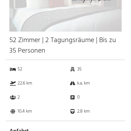
52 Zimmer | 2 Tagungsräume | Bis zu
35 Personen
52
35
22.6 km
k.a. km
2
0
10.4 km
2.8 km