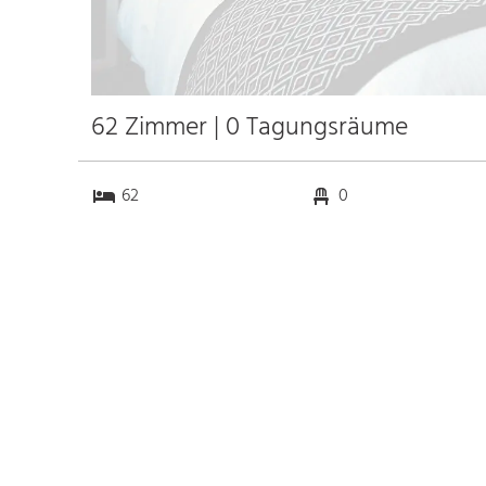
62 Zimmer | 0 Tagungsräume
62
0
0
0
Anfahrt
Anbindung
Autobahn
k.a. km
Bahnhof Hbf. Wien
3.6 km
Messe Wien
1.5 km
Flughafen Wien
18.3 km