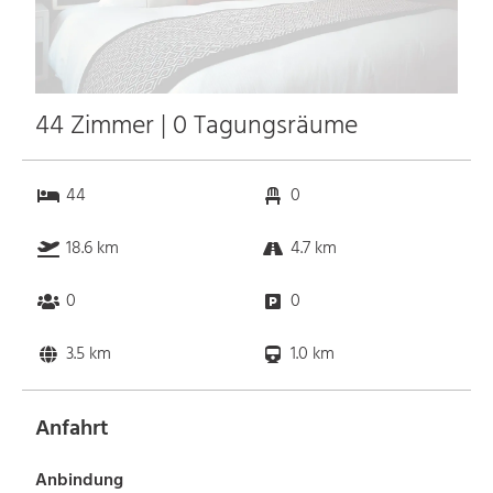
44 Zimmer | 0 Tagungsräume
44
0
18.6 km
4.7 km
0
0
3.5 km
1.0 km
Anfahrt
Anbindung