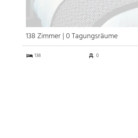
138 Zimmer | 0 Tagungsräume
138
0
0
0
Anfahrt
Anbindung
Autobahn
k.a. km
Bahnhof Bhf. Wien
2.7 km
Messe Wien
5.2 km
Flughafen Vienna Airport
19.0 km