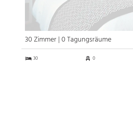
30 Zimmer | 0 Tagungsräume
30
0
0
0
Anfahrt
Anbindung
Autobahn A643
5.3 km
Bahnhof Bhf. Wiesbaden
1.5 km
Messe Frankfurt am Main
22.8 km