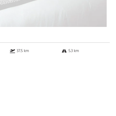
37.5 km
5.3 km
22.8 km
1.5 km
Bus
k.a. Gehminuten
Straßenbahn
k.a. Gehminuten
S-Bahn
k.a. Gehminuten