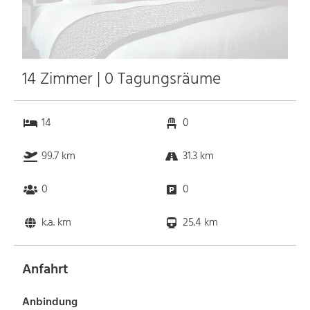
14 Zimmer | 0 Tagungsräume
14
0
99.7 km
31.3 km
0
0
k.a. km
25.4 km
Anfahrt
Anbindung