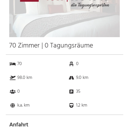
70 Zimmer | 0 Tagungsräume
70
0
98.0 km
9.0 km
0
35
k.a. km
1.2 km
Anfahrt