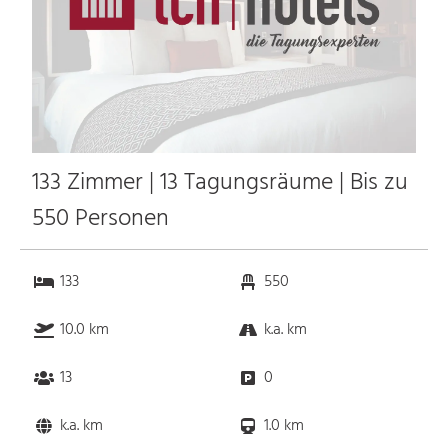
133 Zimmer | 13 Tagungsräume | Bis zu
550 Personen
133
550
10.0 km
k.a. km
13
0
k.a. km
1.0 km