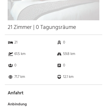
21 Zimmer | 0 Tagungsräume
21
0
61.5 km
59.8 km
0
0
71.7 km
12.1 km
Anfahrt
Anbindung