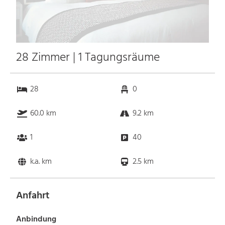
28 Zimmer | 1 Tagungsräume
28
0
60.0 km
9.2 km
1
40
k.a. km
2.5 km
Anfahrt
Anbindung