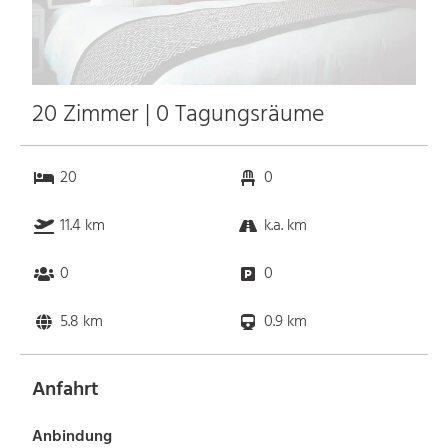
20 Zimmer | 0 Tagungsräume
20
0
11.4 km
k.a. km
0
0
5.8 km
0.9 km
Anfahrt
Anbindung