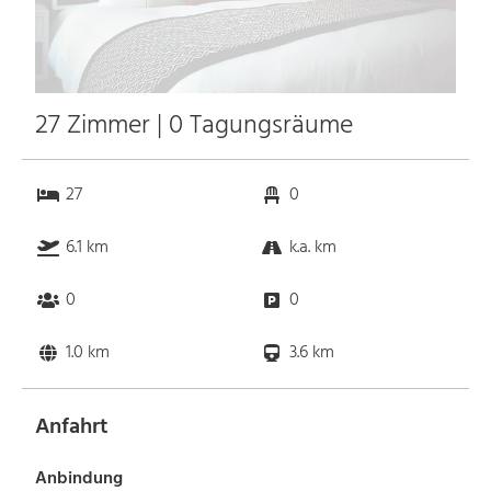
27 Zimmer | 0 Tagungsräume
27
0
6.1 km
k.a. km
0
0
1.0 km
3.6 km
Anfahrt
Anbindung