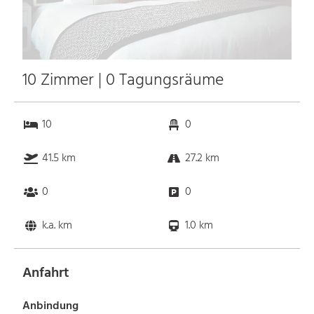
10 Zimmer | 0 Tagungsräume
10
0
41.5 km
27.2 km
0
0
k.a. km
1.0 km
Anfahrt
Anbindung