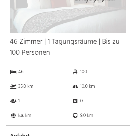
46 Zimmer | 1 Tagungsräume | Bis zu
100 Personen
46
100
35.0 km
10.0 km
1
0
k.a. km
9.0 km