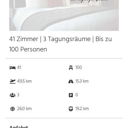
41 Zimmer | 3 Tagungsräume | Bis zu
100 Personen
41
100
49.5 km
15.3 km
3
0
26.0 km
19.2 km